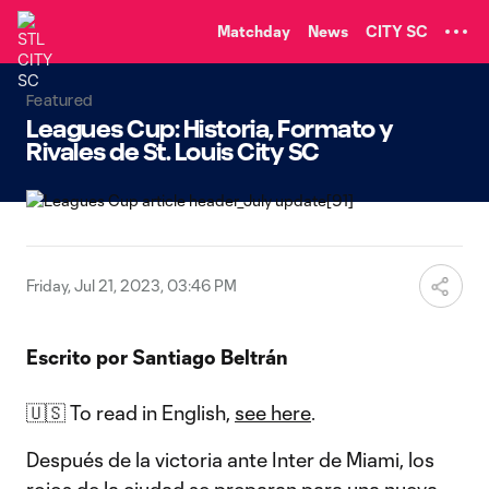
TENT
Matchday
News
CITY SC
Featured
Leagues Cup: Historia, Formato y
Rivales de St. Louis City SC
Friday, Jul 21, 2023, 03:46 PM
Escrito por Santiago Beltrán
🇺🇸 To read in English,
see here
.
Después de la victoria ante Inter de Miami, los