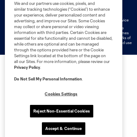
We and our partners use cookies, pixels, and
Terms of Service
Privacy Policy
similar tracking technologies (“Cookies”) to enhance
Do Not Sell or Share My Personal Information
Cookies Settings
your experience, deliver personalized content and
Fan Code of Conduct
Liability Waiver
CITY Moments Terms of Service
advertising, and improve our Sites. Some Cookies
may collect or share personal or video viewing
©2026 MLS. The Major League Soccer and MLS name and shield are
information with third parties. Certain Cookies are
registered trademarks of Major League Soccer, L.L.C. (“MLS”). The names
and logos of MLS teams are registered and/or common law trademarks of
essential for site functionality and cannot be disabled,
MLS or are used with the permission of their owners. Any unauthorized use
while others are optional and can be managed
is forbidden.
through the options provided here or the Cookie
Settings link located at the bottom of the page on
all our Sites. For more information, please review our
Privacy Policy
.
Do Not Sell My Personal Information
.
Cookies Settings
Reject Non-Essential Cookies
Accept & Continue