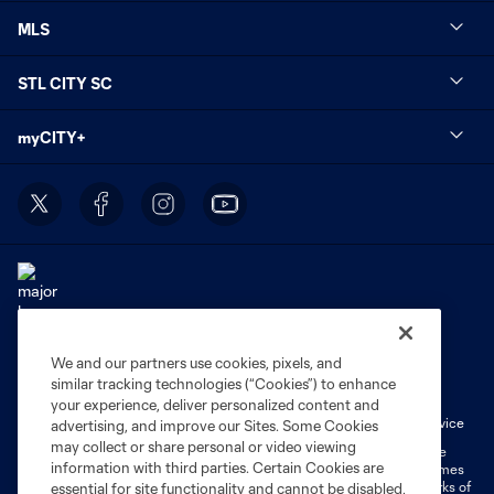
MLS
STL CITY SC
myCITY+
We and our partners use cookies, pixels, and
Terms of Service
Privacy Policy
similar tracking technologies (“Cookies”) to enhance
Do Not Sell or Share My Personal Information
Cookies Settings
your experience, deliver personalized content and
Fan Code of Conduct
Liability Waiver
CITY Moments Terms of Service
advertising, and improve our Sites. Some Cookies
may collect or share personal or video viewing
©2026 MLS. The Major League Soccer and MLS name and shield are
information with third parties. Certain Cookies are
registered trademarks of Major League Soccer, L.L.C. (“MLS”). The names
and logos of MLS teams are registered and/or common law trademarks of
essential for site functionality and cannot be disabled,