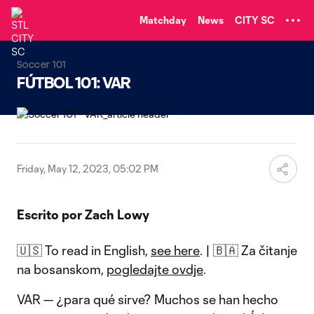
TENT
Matchday
News
CITY SC
Soccer 101
FÚTBOL 101: VAR
Friday, May 12, 2023, 05:02 PM
Escrito por Zach Lowy
🇺🇸 To read in English,
see here
. | 🇧🇦 Za čitanje
na bosanskom,
pogledajte ovdje
.
VAR — ¿para qué sirve? Muchos se han hecho